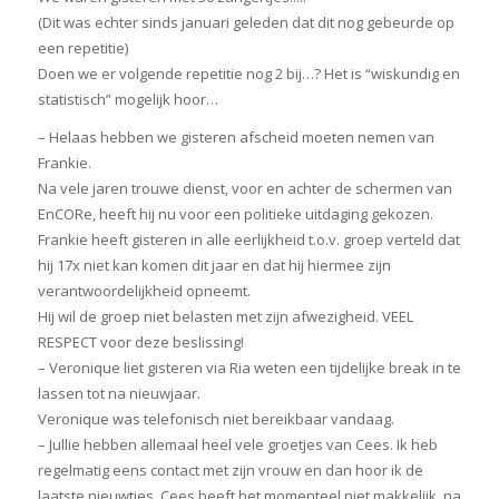
(Dit was echter sinds januari geleden dat dit nog gebeurde op
een repetitie)
Doen we er volgende repetitie nog 2 bij…? Het is “wiskundig en
statistisch” mogelijk hoor…
– Helaas hebben we gisteren afscheid moeten nemen van
Frankie.
Na vele jaren trouwe dienst, voor en achter de schermen van
EnCORe, heeft hij nu voor een politieke uitdaging gekozen.
Frankie heeft gisteren in alle eerlijkheid t.o.v. groep verteld dat
hij 17x niet kan komen dit jaar en dat hij hiermee zijn
verantwoordelijkheid opneemt.
Hij wil de groep niet belasten met zijn afwezigheid. VEEL
RESPECT voor deze beslissing!
– Veronique liet gisteren via Ria weten een tijdelijke break in te
lassen tot na nieuwjaar.
Veronique was telefonisch niet bereikbaar vandaag.
– Jullie hebben allemaal heel vele groetjes van Cees. Ik heb
regelmatig eens contact met zijn vrouw en dan hoor ik de
laatste nieuwtjes. Cees heeft het momenteel niet makkelijk, na