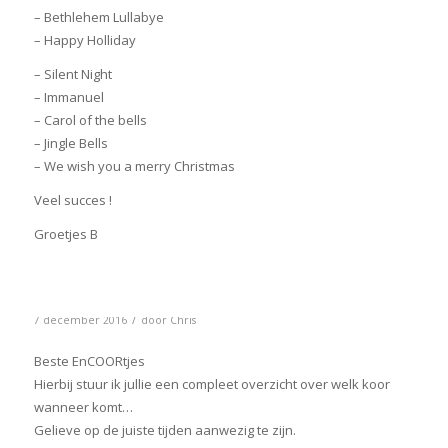
– Bethlehem Lullabye
– Happy Holliday
– Silent Night
– Immanuel
– Carol of the bells
– Jingle Bells
– We wish you a merry Christmas
Veel succes !
Groetjes B
/
7 december 2016
door
Chris
Beste EnCOORtjes
Hierbij stuur ik jullie een compleet overzicht over welk koor
wanneer komt…
Gelieve op de juiste tijden aanwezig te zijn.