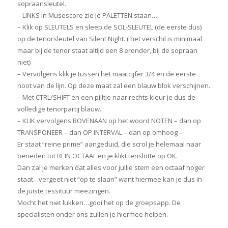
sopraansleutel.
– LINKS in Musescore zie je PALETTEN staan…
– Klik op SLEUTELS en sleep de SOL-SLEUTEL (de eerste dus)
op de tenorsleutel van Silent Night. ( het verschil is minimaal
maar bij de tenor staat altijd een 8 eronder, bij de sopraan
niet)
– Vervolgens klik je tussen het maatcijfer 3/4 en de eerste
noot van de lijn. Op deze maat zal een blauw blok verschijnen.
– Met CTRL/SHIFT en een pijltje naar rechts kleur je dus de
volledige tenorpartij blauw.
– KLIK vervolgens BOVENAAN op het woord NOTEN – dan op
TRANSPONEER – dan OP INTERVAL – dan op omhoog –
Er staat “reine prime” aangeduid, die scrol je helemaal naar
beneden tot REIN OCTAAF en je klikt tenslotte op OK.
Dan zal je merken dat alles voor jullie stem een octaaf hoger
staat…vergeet niet “op te slaan” want hiermee kan je dus in
de juiste tessituur meezingen.
Mocht het niet lukken…gooi het op de groepsapp. De
specialisten onder ons zullen je hiermee helpen.