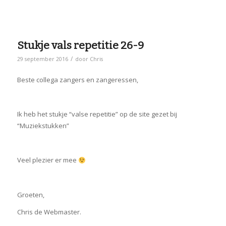
Stukje vals repetitie 26-9
/
29 september 2016
door
Chris
Beste collega zangers en zangeressen,
Ik heb het stukje “valse repetitie” op de site gezet bij
“Muziekstukken”
Veel plezier er mee
Groeten,
Chris de Webmaster.