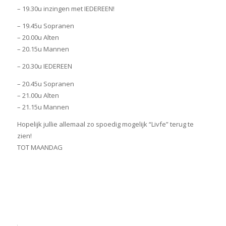
– 19.30u inzingen met IEDEREEN!
– 19.45u Sopranen
– 20.00u Alten
– 20.15u Mannen
– 20.30u IEDEREEN
– 20.45u Sopranen
– 21.00u Alten
– 21.15u Mannen
Hopelijk jullie allemaal zo spoedig mogelijk “Livfe” terug te
zien!
TOT MAANDAG