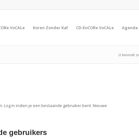
CORe VoCALe
Koren Zonder Kaf
CD-EnCORe VoCALe
Agenda
U bevindt zi
n. Log in indien je een bestaande gebruiker bent. Nieuwe
e gebruikers