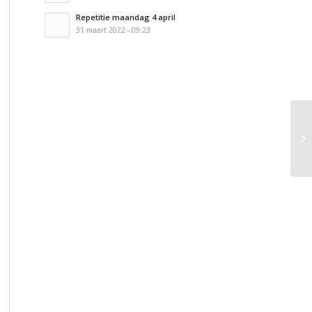
Repetitie maandag 4 april
31 maart 2022 - 09:23
Fo
Ke