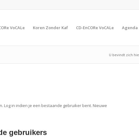
CORe VoCALe
Koren Zonder Kaf
CD-EnCORe VoCALe
Agenda
U bevindt zich hie
n. Log in indien je een bestaande gebruiker bent. Nieuwe
e gebruikers