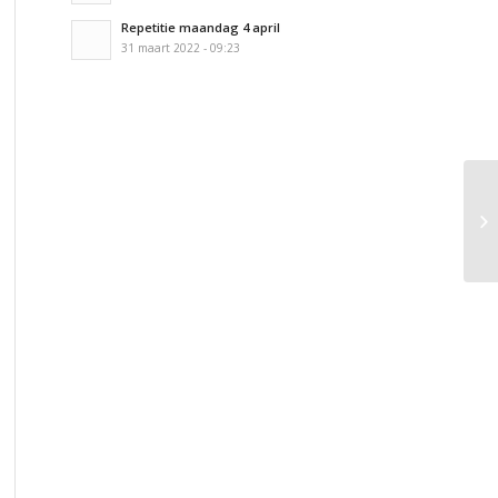
Repetitie maandag 4 april
31 maart 2022 - 09:23
Pr
Zo