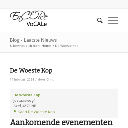
Blog - Laatste Nieuws
U bevindt zich hier:
Home
/
De Woeste Kop
De Woeste Kop
/
14 februari 2024
door
Chris
De Woeste Kop
Justaasweg4
Axel
,
4571 NB
Kaart
De Woeste Kop
Aankomende evenementen