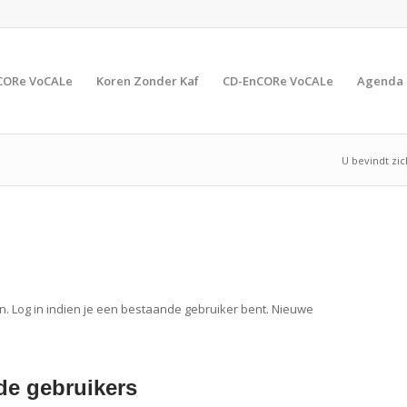
CORe VoCALe
Koren Zonder Kaf
CD-EnCORe VoCALe
Agenda
U bevindt zic
n. Log in indien je een bestaande gebruiker bent. Nieuwe
e gebruikers