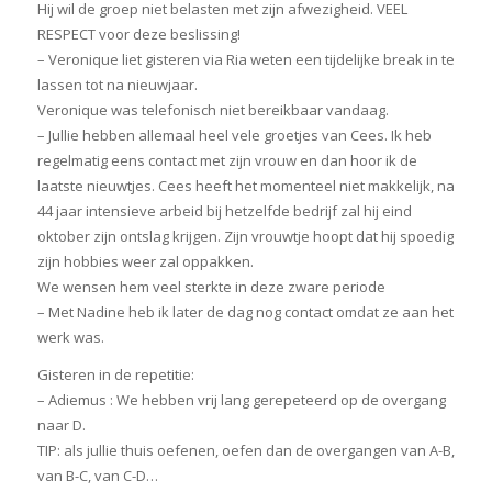
Hij wil de groep niet belasten met zijn afwezigheid. VEEL
RESPECT voor deze beslissing!
– Veronique liet gisteren via Ria weten een tijdelijke break in te
lassen tot na nieuwjaar.
Veronique was telefonisch niet bereikbaar vandaag.
– Jullie hebben allemaal heel vele groetjes van Cees. Ik heb
regelmatig eens contact met zijn vrouw en dan hoor ik de
laatste nieuwtjes. Cees heeft het momenteel niet makkelijk, na
44 jaar intensieve arbeid bij hetzelfde bedrijf zal hij eind
oktober zijn ontslag krijgen. Zijn vrouwtje hoopt dat hij spoedig
zijn hobbies weer zal oppakken.
We wensen hem veel sterkte in deze zware periode
– Met Nadine heb ik later de dag nog contact omdat ze aan het
werk was.
Gisteren in de repetitie:
– Adiemus : We hebben vrij lang gerepeteerd op de overgang
naar D.
TIP: als jullie thuis oefenen, oefen dan de overgangen van A-B,
van B-C, van C-D…