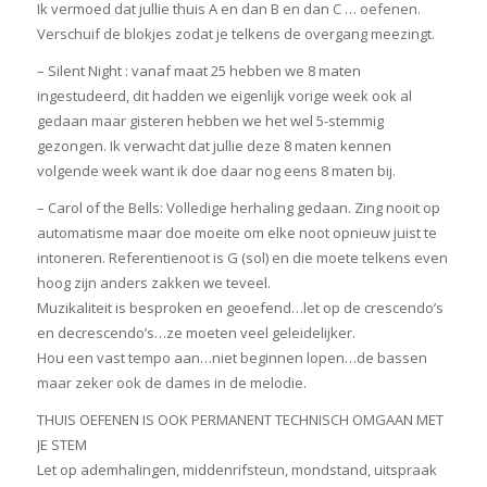
Ik vermoed dat jullie thuis A en dan B en dan C … oefenen.
Verschuif de blokjes zodat je telkens de overgang meezingt.
– Silent Night : vanaf maat 25 hebben we 8 maten
ingestudeerd, dit hadden we eigenlijk vorige week ook al
gedaan maar gisteren hebben we het wel 5-stemmig
gezongen. Ik verwacht dat jullie deze 8 maten kennen
volgende week want ik doe daar nog eens 8 maten bij.
– Carol of the Bells: Volledige herhaling gedaan. Zing nooit op
automatisme maar doe moeite om elke noot opnieuw juist te
intoneren. Referentienoot is G (sol) en die moete telkens even
hoog zijn anders zakken we teveel.
Muzikaliteit is besproken en geoefend…let op de crescendo’s
en decrescendo’s…ze moeten veel geleidelijker.
Hou een vast tempo aan…niet beginnen lopen…de bassen
maar zeker ook de dames in de melodie.
THUIS OEFENEN IS OOK PERMANENT TECHNISCH OMGAAN MET
JE STEM
Let op ademhalingen, middenrifsteun, mondstand, uitspraak