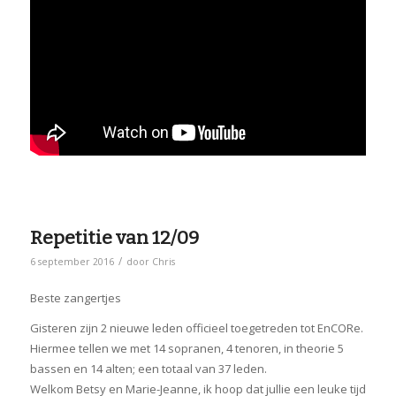
Repetitie van 12/09
/
6 september 2016
door
Chris
Beste zangertjes
Gisteren zijn 2 nieuwe leden officieel toegetreden tot EnCORe.
Hiermee tellen we met 14 sopranen, 4 tenoren, in theorie 5
bassen en 14 alten; een totaal van 37 leden.
Welkom Betsy en Marie-Jeanne, ik hoop dat jullie een leuke tijd