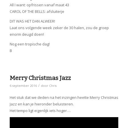
All I want: opfrissen vanaf maat 43
CAROL OF THE BELLS: afsluiterje
DIT WAS HET DAN ALWEER!
Laat ons volgende week zeker de 30 halen, zou de groep
enorm deugd doen!
Nog een tropische dag!
B
Merry Christmas Jazz
/
6 september 2016
door
Chris
Het stuk dat we deden na het inzingen heette Merry Christmas
Jazz en kan je hieronder beluisteren.
Het tempo ligt eigenlijk iets hoger….