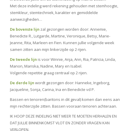
Met deze indeling werd rekening gehouden met stemhoogte,
stemkleur, stemtechniek, karakter en gemiddelde
aanwezigheden…
De bovenste lijn
zal gezongen worden door: Annemie,
Benedicte R., Lutgarde, Martine, Veronique, Betsy, Marie-
Jeanne, Rita, Marleen en Fien. Kunnen jullie volgende week
samen zitten aan mijn linkerzijde op 2 rijen.
De tweede lijn
is voor Winnie, Anja, Ann, Ria, Patricia, Linda,
Manon, Mariska, Nadine, Mary en Isabel.
Volgende repetitie graag centraal op 2 rijen.
De derde lijn
wordt gezongen door: Hanneke, Ingeborg,
Jacqueline, Sonja, Carina, Ina en Benedicte vd P.
Bassen en tenoren(baritons in dit geval) komen dan eens aan
mijn rechterzijde zitten. Bassen vooraan tenoren achteraan.
IK HOOP DEZE INDELING NIET MEER TE MOETEN HERHALEN EN
DAT JULLIE BINNENKOMST VLOT EN ZONDER VRAGEN KAN
VERLOPEN.