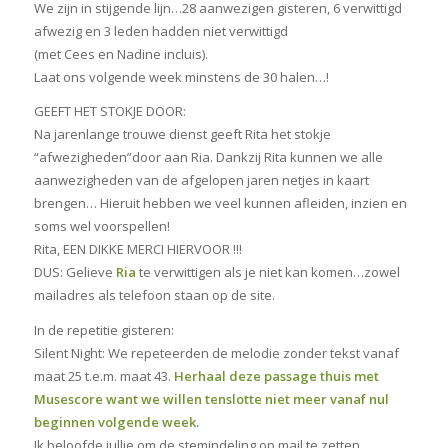
We zijn in stijgende lijn…28 aanwezigen gisteren, 6 verwittigd
afwezig en 3 leden hadden niet verwittigd
(met Cees en Nadine incluis).
Laat ons volgende week minstens de 30 halen…!
GEEFT HET STOKJE DOOR:
Na jarenlange trouwe dienst geeft Rita het stokje
“afwezigheden”door aan Ria. Dankzij Rita kunnen we alle
aanwezigheden van de afgelopen jaren netjes in kaart
brengen… Hieruit hebben we veel kunnen afleiden, inzien en
soms wel voorspellen!
Rita, EEN DIKKE MERCI HIERVOOR !!!
DUS: Gelieve
Ria
te verwittigen als je niet kan komen…zowel
mailadres als telefoon staan op de site.
In de repetitie gisteren:
Silent Night: We repeteerden de melodie zonder tekst vanaf
maat 25 t.e.m. maat 43.
Herhaal deze passage thuis met
Musescore want we willen tenslotte niet meer vanaf nul
beginnen volgende week.
Ik beloofde jullie om de stemindeling op mail te zetten.