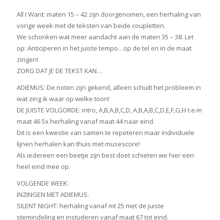
All I Want: maten 15 – 42 zijn doorgenomen, een herhaling van
vorige week met de teksten van beide coupletten.
We schonken wat meer aandacht aan de maten 35 – 38. Let
op: Anticiperen in het juiste tempo…op de tel en in de maat
zingen!
ZORG DAT JE DE TEKST KAN…
ADIEMUS: De noten zijn gekend, alleen schuilt het probleem in
wat zing ik waar op welke toon!
DE JUISTE VOLGORDE: intro, A,B,A,B,C,D, A,B,A,B,C,D,E,F,G,H t.e.m
maat 46 5x herhaling vanaf maat 44 naar eind.
Dit is een kwestie van samen te repeteren maar individuele
lijnen herhalen kan thuis met musescore!
Als iedereen een beetje zijn best doet schieten we hier een
heel eind mee op.
VOLGENDE WEEK:
INZINGEN MET ADIEMUS.
SILENT NIGHT: herhaling vanaf mt 25 met de juiste
stemindeling en instuderen vanaf maat 67 tot eind.