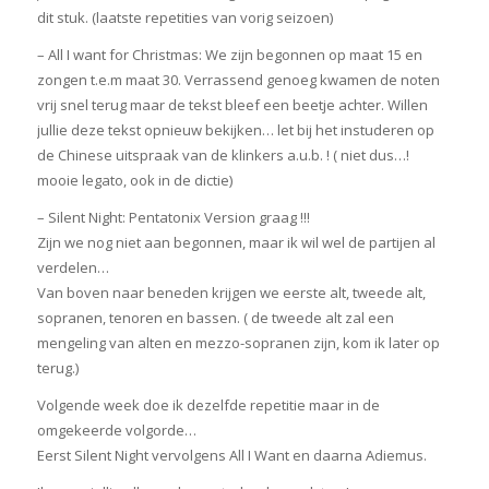
dit stuk. (laatste repetities van vorig seizoen)
– All I want for Christmas: We zijn begonnen op maat 15 en
zongen t.e.m maat 30. Verrassend genoeg kwamen de noten
vrij snel terug maar de tekst bleef een beetje achter. Willen
jullie deze tekst opnieuw bekijken… let bij het instuderen op
de Chinese uitspraak van de klinkers a.u.b. ! ( niet dus…!
mooie legato, ook in de dictie)
– Silent Night: Pentatonix Version graag !!!
Zijn we nog niet aan begonnen, maar ik wil wel de partijen al
verdelen…
Van boven naar beneden krijgen we eerste alt, tweede alt,
sopranen, tenoren en bassen. ( de tweede alt zal een
mengeling van alten en mezzo-sopranen zijn, kom ik later op
terug.)
Volgende week doe ik dezelfde repetitie maar in de
omgekeerde volgorde…
Eerst Silent Night vervolgens All I Want en daarna Adiemus.