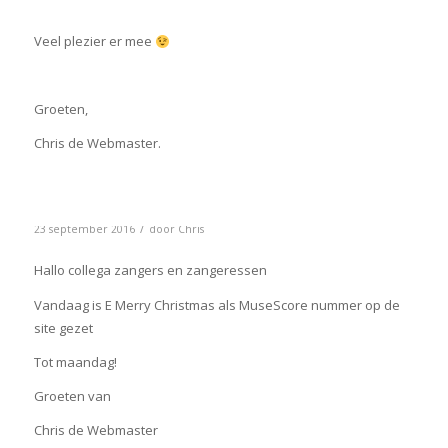
Veel plezier er mee
Groeten,
Chris de Webmaster.
/
23 september 2016
door
Chris
Hallo collega zangers en zangeressen
Vandaag is E Merry Christmas als MuseScore nummer op de
site gezet
Tot maandag!
Groeten van
Chris de Webmaster