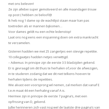
met ons beleven!
Ze zijn allebei super gemotiveerd en alle maandagen trouw
op post ( hebben ze beloofd)!
Ik heb nog 1 dame op de wachtlijst staan maar kan pas
toetreden als er mannen bijkomen…
Voor dames geldt nu een echte ledenstop!
Laat ons nog eens een inspanning doen om extra mankracht
te verzamelen.
Gisteren hadden we met 25 zangertjes een stevige repetitie.
10 collegaatjes hadden netjes verwittigd.
– Adiemus: In principe zijn de eerste 3.5 bladzijden gekend.
Er is gevraagd om dit thuis te herhalen of,voor de afwezigen,
in te studeren zodanig dat we dit niet telkens hoeven te
herhalen tijdens de repetities.
Wie alvast een voorsprong wil nemen, zal merken dat vanaf E
t.e.m maat 44 een herhaling vanaf A is.
Hiermee zijn in principe de eerste 7 pagina’s, met een
opfrissing van D, gekend.
Jullie herinneren zich vast nog wel de laatste drie pagina’s van