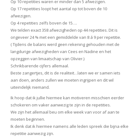
Op 10 repetities waren er minder dan 5 afwezigen.
Op 17 repetities loopt het aantal op tot boven de 10
afwezigen.
Op 4 repetities zelfs boven de 15….
We telden exact 358 afwezigheden op 44 repetities. Dit is
ongeveer 24 % met een gemiddelde van 8 á 9 per repetitie.
( Tijdens de balans werd geen rekening gehouden met de
langdurige afwezigheden van Cees en Nadine en het
opzeggen van limaatschap van Olivier.)
Schrikbarende cijfers allemaal.
Beste zangertjes, dit is de realiteit…laten we er samen iets
aan doen, anders zullen we moeten ingrijpen en dit wil
uiteindelijk niemand.
Ik hoop dat ik jullie hiermee kan motiveren misschien eerder
schokeren om vaker aanwezig te zijn in de repetities.
We zijn het allemaal beu om elke week van voor af aan te
moeten beginnen.
Ik denk dat ik hiermee namens alle leden spreek die bijna elke
repetitie aanwezig zijn.