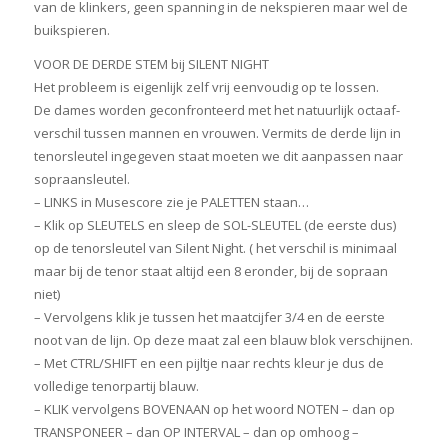
van de klinkers, geen spanning in de nekspieren maar wel de
buikspieren.
VOOR DE DERDE STEM bij SILENT NIGHT
Het probleem is eigenlijk zelf vrij eenvoudig op te lossen.
De dames worden geconfronteerd met het natuurlijk octaaf-
verschil tussen mannen en vrouwen. Vermits de derde lijn in
tenorsleutel ingegeven staat moeten we dit aanpassen naar
sopraansleutel.
– LINKS in Musescore zie je PALETTEN staan…
– Klik op SLEUTELS en sleep de SOL-SLEUTEL (de eerste dus)
op de tenorsleutel van Silent Night. ( het verschil is minimaal
maar bij de tenor staat altijd een 8 eronder, bij de sopraan
niet)
– Vervolgens klik je tussen het maatcijfer 3/4 en de eerste
noot van de lijn. Op deze maat zal een blauw blok verschijnen.
– Met CTRL/SHIFT en een pijltje naar rechts kleur je dus de
volledige tenorpartij blauw.
– KLIK vervolgens BOVENAAN op het woord NOTEN – dan op
TRANSPONEER – dan OP INTERVAL – dan op omhoog –