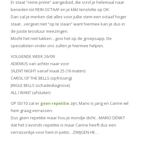
Er staat “reine prime” aangeduid, die scrol je helemaal naar
beneden tot REIN OCTAAF en je klikt tenslotte op OK.
Dan zal je merken dat alles voor jullie stem een octaaf hoger
staat…vergeet niet “op te slaan” want hiermee kan je dus in
de juiste tessituur meezingen.
Mocht het niet lukken…gooi het op de groepsapp. De
specialisten onder ons zullen je hiermee helpen.
VOLGENDE WEEK 26/09:
ADIEMUS van achter naar voor
SILENT NIGHT vanaf maat 25 (16 maten)
CAROL OF THE BELLS (opfrissing)
JINGLE BELLS (schadediagnose)
ALL I WANT (afsluiter)
OP 03/10 zal er
geen repetitie
zijn, Mario is jarig en Carine wil
hem graag verrassen.
Dus geen repetitie maar hou je mondje dicht…MARIO DENKT
dat het s’avonds repetitie is maar Carine heeft dus een
verrassinkje voor hem in petto…ZWIJGEN HE…