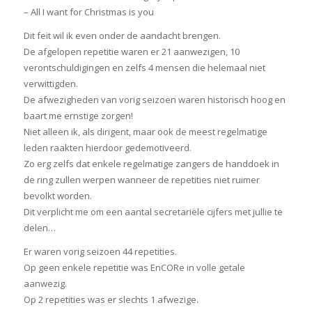
– All I want for Christmas is you
Dit feit wil ik even onder de aandacht brengen.
De afgelopen repetitie waren er 21 aanwezigen, 10
verontschuldigingen en zelfs 4 mensen die helemaal niet
verwittigden.
De afwezigheden van vorig seizoen waren historisch hoog en
baart me ernstige zorgen!
Niet alleen ik, als dirigent, maar ook de meest regelmatige
leden raakten hierdoor gedemotiveerd.
Zo erg zelfs dat enkele regelmatige zangers de handdoek in
de ring zullen werpen wanneer de repetities niet ruimer
bevolkt worden.
Dit verplicht me om een aantal secretariële cijfers met jullie te
delen…
Er waren vorig seizoen 44 repetities.
Op geen enkele repetitie was EnCORe in volle getale
aanwezig.
Op 2 repetities was er slechts 1 afwezige.