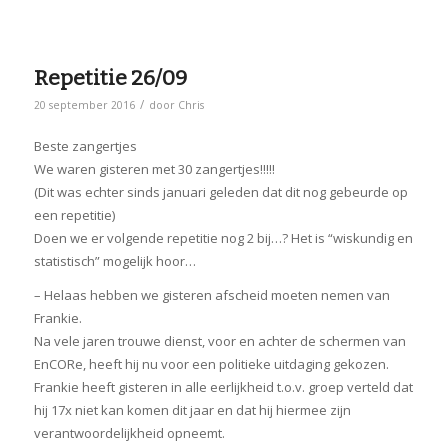
Repetitie 26/09
/
20 september 2016
door
Chris
Beste zangertjes
We waren gisteren met 30 zangertjes!!!!!
(Dit was echter sinds januari geleden dat dit nog gebeurde op
een repetitie)
Doen we er volgende repetitie nog 2 bij…? Het is “wiskundig en
statistisch” mogelijk hoor…
– Helaas hebben we gisteren afscheid moeten nemen van
Frankie.
Na vele jaren trouwe dienst, voor en achter de schermen van
EnCORe, heeft hij nu voor een politieke uitdaging gekozen.
Frankie heeft gisteren in alle eerlijkheid t.o.v. groep verteld dat
hij 17x niet kan komen dit jaar en dat hij hiermee zijn
verantwoordelijkheid opneemt.