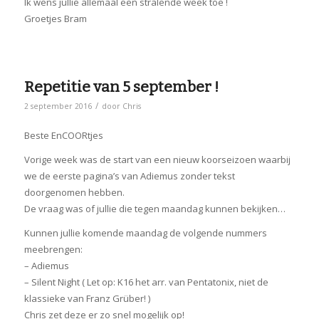
Ik wens jullie allemaal een stralende week toe !
Groetjes Bram
Repetitie van 5 september !
/
2 september 2016
door
Chris
Beste EnCOORtjes
Vorige week was de start van een nieuw koorseizoen waarbij
we de eerste pagina’s van Adiemus zonder tekst
doorgenomen hebben.
De vraag was of jullie die tegen maandag kunnen bekijken…
Kunnen jullie komende maandag de volgende nummers
meebrengen:
– Adiemus
– Silent Night ( Let op: K16 het arr. van Pentatonix, niet de
klassieke van Franz Grüber! )
Chris zet deze er zo snel mogelijk op!