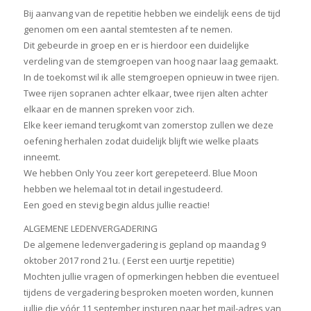
Bij aanvang van de repetitie hebben we eindelijk eens de tijd
genomen om een aantal stemtesten af te nemen.
Dit gebeurde in groep en er is hierdoor een duidelijke
verdeling van de stemgroepen van hoog naar laag gemaakt.
In de toekomst wil ik alle stemgroepen opnieuw in twee rijen.
Twee rijen sopranen achter elkaar, twee rijen alten achter
elkaar en de mannen spreken voor zich.
Elke keer iemand terugkomt van zomerstop zullen we deze
oefening herhalen zodat duidelijk blijft wie welke plaats
inneemt.
We hebben Only You zeer kort gerepeteerd. Blue Moon
hebben we helemaal tot in detail ingestudeerd.
Een goed en stevig begin aldus jullie reactie!
ALGEMENE LEDENVERGADERING
De algemene ledenvergadering is gepland op maandag 9
oktober 2017 rond 21u. ( Eerst een uurtje repetitie)
Mochten jullie vragen of opmerkingen hebben die eventueel
tijdens de vergadering besproken moeten worden, kunnen
jullie die vóór 11 september insturen naar het mail-adres van