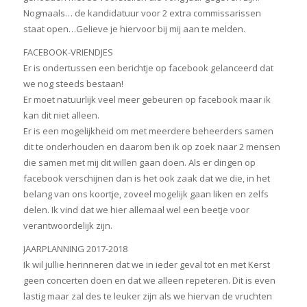
Nogmaals… de kandidatuur voor 2 extra commissarissen
staat open…Gelieve je hiervoor bij mij aan te melden.
FACEBOOK-VRIENDJES
Er is ondertussen een berichtje op facebook gelanceerd dat
we nog steeds bestaan!
Er moet natuurlijk veel meer gebeuren op facebook maar ik
kan dit niet alleen.
Er is een mogelijkheid om met meerdere beheerders samen
dit te onderhouden en daarom ben ik op zoek naar 2 mensen
die samen met mij dit willen gaan doen. Als er dingen op
facebook verschijnen dan is het ook zaak dat we die, in het
belang van ons koortje, zoveel mogelijk gaan liken en zelfs
delen. Ik vind dat we hier allemaal wel een beetje voor
verantwoordelijk zijn.
JAARPLANNING 2017-2018
Ik wil jullie herinneren dat we in ieder geval tot en met Kerst
geen concerten doen en dat we alleen repeteren. Dit is even
lastig maar zal des te leuker zijn als we hiervan de vruchten