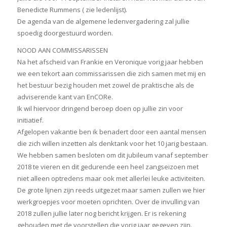
Benedicte Rummens ( zie ledenlijst).
De agenda van de algemene ledenvergadering zal jullie
spoedig doorgestuurd worden.
NOOD AAN COMMISSARISSEN
Na het afscheid van Frankie en Veronique vorig jaar hebben
we een tekort aan commissarissen die zich samen met mij en
het bestuur bezig houden met zowel de praktische als de
adviserende kant van EnCORe.
Ik wil hiervoor dringend beroep doen op jullie zin voor
initiatief.
Afgelopen vakantie ben ik benadert door een aantal mensen
die zich willen inzetten als denktank voor het 10 jarig bestaan.
We hebben samen besloten om dit jubileum vanaf september
2018 te vieren en dit gedurende een heel zangseizoen met
niet alleen optredens maar ook met allerlei leuke activiteiten.
De grote lijnen zijn reeds uitgezet maar samen zullen we hier
werkgroepjes voor moeten oprichten. Over de invulling van
2018 zullen jullie later nog bericht krijgen. Er is rekening
gehouden met de voorstellen die vorig jaar gegeven zijn.