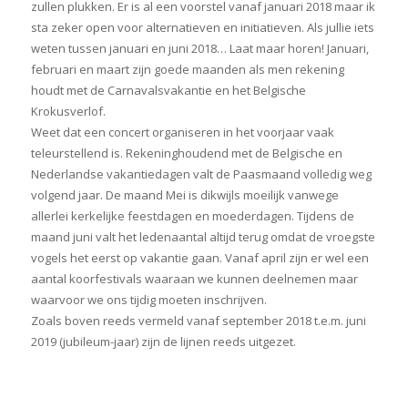
zullen plukken. Er is al een voorstel vanaf januari 2018 maar ik
sta zeker open voor alternatieven en initiatieven. Als jullie iets
weten tussen januari en juni 2018… Laat maar horen! Januari,
februari en maart zijn goede maanden als men rekening
houdt met de Carnavalsvakantie en het Belgische
Krokusverlof.
Weet dat een concert organiseren in het voorjaar vaak
teleurstellend is. Rekeninghoudend met de Belgische en
Nederlandse vakantiedagen valt de Paasmaand volledig weg
volgend jaar. De maand Mei is dikwijls moeilijk vanwege
allerlei kerkelijke feestdagen en moederdagen. Tijdens de
maand juni valt het ledenaantal altijd terug omdat de vroegste
vogels het eerst op vakantie gaan. Vanaf april zijn er wel een
aantal koorfestivals waaraan we kunnen deelnemen maar
waarvoor we ons tijdig moeten inschrijven.
Zoals boven reeds vermeld vanaf september 2018 t.e.m. juni
2019 (jubileum-jaar) zijn de lijnen reeds uitgezet.