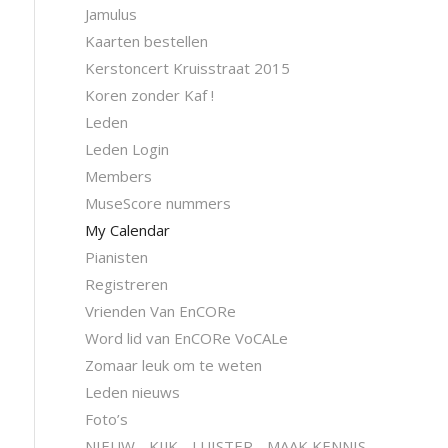
Jamulus
Kaarten bestellen
Kerstoncert Kruisstraat 2015
Koren zonder Kaf !
Leden
Leden Login
Members
MuseScore nummers
My Calendar
Pianisten
Registreren
Vrienden Van EnCORe
Word lid van EnCORe VoCALe
Zomaar leuk om te weten
Leden nieuws
Foto’s
NIEUW….KIJK….LUISTER….MAAK KENNIS